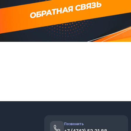
Позвонить
+7 (4742) 52‑21‑88