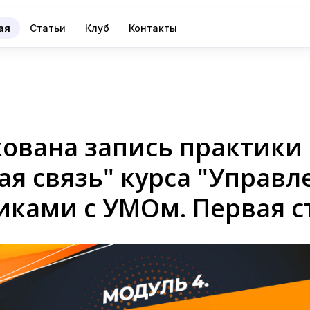
ая
Статьи
Клуб
Контакты
ована запись практики
ая связь" курса "Управл
иками с УМОм. Первая с