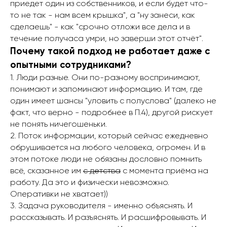
приедет один из собственников, и если будет что-
то не так - нам всем крышка", а "ну занеси, как
сделаешь" - как "срочно отложи все дела и в
течение получаса умри, но заверши этот отчёт".
Почему такой подход не работает даже с
опытными сотрудниками?
1. Люди разные. Они по-разному воспринимают,
понимают и запоминают информацию. И там, где
один имеет шансы "уловить с полуслова" (далеко не
факт, что верно - подробнее в П.4), другой рискует
не понять ничегошеньки.
2. Поток информации, который сейчас ежедневно
обрушивается на любого человека, огромен. И в
этом потоке люди не обязаны дословно помнить
всё, сказанное им
с детства
с момента приёма на
работу. Да это и физически невозможно.
Оперативки не хватает))
3. Задача руководителя - именно объяснять. И
рассказывать. И разъяснять. И расшифровывать. И