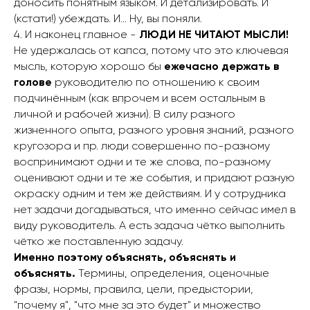
доносить понятным языком. И детализировать. И
(кстати!) убеждать. И... Ну, вы поняли.
4. И наконец главное -
ЛЮДИ НЕ ЧИТАЮТ МЫСЛИ!
Не удержалась от капса, потому что это ключевая
мысль, которую хорошо бы
ежечасно держать в
голове
руководителю по отношению к своим
подчинённым (как впрочем и всем остальным в
личной и рабочей жизни). В силу разного
жизненного опыта, разного уровня знаний, разного
кругозора и пр. люди совершенно по-разному
воспринимают одни и те же слова, по-разному
оценивают одни и те же события, и придают разную
окраску одним и тем же действиям. И у сотрудника
нет задачи догадываться, что именно сейчас имел в
виду руководитель. А есть задача чётко выполнить
чётко же поставленную задачу.
Именно поэтому объяснять, объяснять и
объяснять.
Термины, определения, оценочные
фразы, нормы, правила, цели, предыстории,
"почему я", "что мне за это будет" и множество