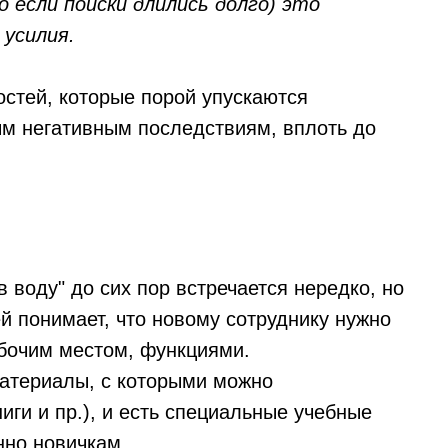
о если поиски длились долго) это
 усилия.
остей, которые порой упускаются
м негативным последствиям, вплоть до
 воду" до сих пор встречается нередко, но
й понимает, что новому сотруднику нужно
абочим местом, функциями.
материалы, с которыми можно
иги и пр.), и есть специальные учебные
нно новичкам.