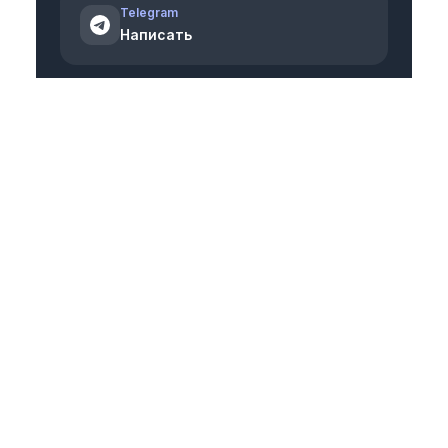
Telegram
Написать
WhatsApp
Написать
Макс
Написать
Политика обработки персональных данных
© ООО «Академия УМО». Все права защищены.
Материалы сайта можно использовать
в информационных, научных, учебных или
культурных целях с письменного разрешения
правообладателя, с указанием активной ссылки