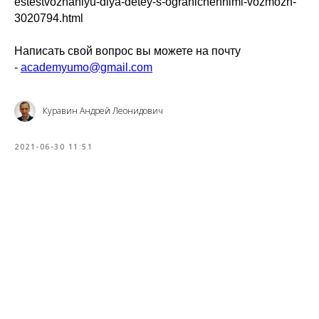
estestvoznaniyu-dlya-detey-s-ogranichennimi-vozmozh-
3020794.html
Написать свой вопрос вы можете на почту
-
academyumo@gmail.com
Куравин Андрей Леонидович
2021-06-30 11:51