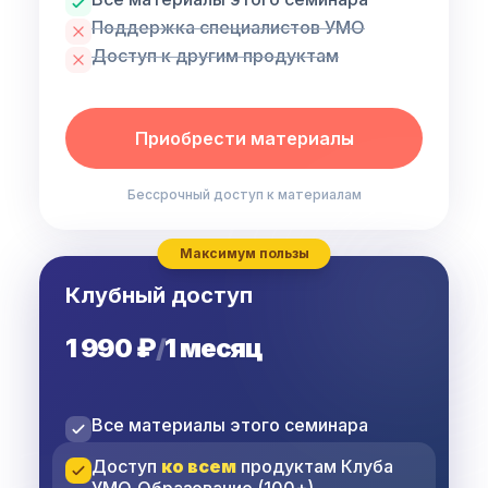
Поддержка специалистов УМО
Доступ к другим продуктам
Приобрести материалы
Бессрочный доступ к материалам
Максимум пользы
Клубный доступ
1 990 ₽
/
1 месяц
Все материалы этого семинара
Доступ
ко всем
продуктам Клуба
УМО‑Образование (100+)