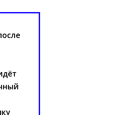
после
идёт
ичный
пку