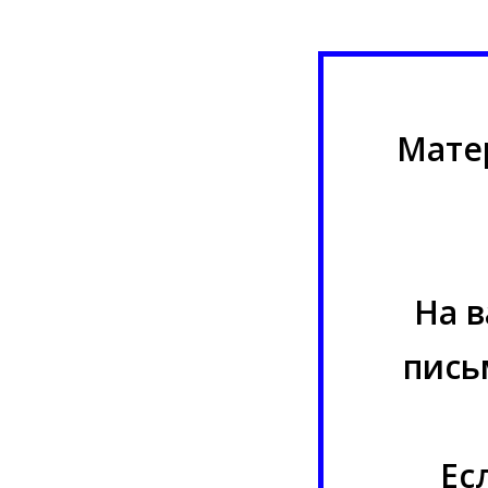
Мате
На в
пись
Ес